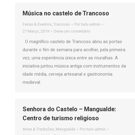
Música no castelo de Trancoso
Feiras & Eventos
,
Trancoso
Por
turiv-admin
21 Março, 2019
Deixe um comentário
O magnífico castelo de Trancoso abriu as portas
durante o fim de semana para acolher, pela primeira
vez, uma experiência única entre as muralhas. A
iniciativa juntou música antiga com instrumentos da
idade média, cerveja artesanal e gastronomia
medieval.
Senhora do Castelo – Mangualde:
Centro de turismo religioso
Artes & Tradições
,
Mangualde
Por
turiv-admin