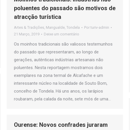
poluentes do passado são motivos de
atracção turística
Artes & Tradições
,
Mangualde
,
Tondela
Por
turiv-admin
21 Março, 2019
Deixe um comentário
Os moinhos tradicionais são valiosos testemunhos
do passado que representaram, ao longo de
gerações, autênticas indústrias artesanais não
poluentes. Nesta reportagem mostramos dois
exemplares na zona termal de Alcafache e um
interessante núcleo na localidade de Souto Bom,
concelho de Tondela. Há uns anos, os larápios
roubaram, pela calada da noite, sete mós de uma…
Ourense: Novos confrades juraram