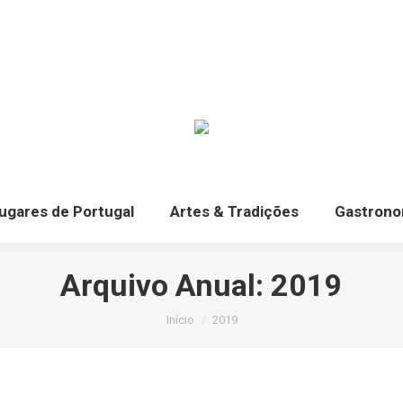
ugares de Portugal
Artes & Tradições
Gastrono
ugares de Portugal
Artes & Tradições
Gastrono
Arquivo Anual:
2019
Você está aqui:
Início
2019