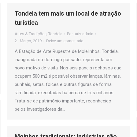
Tondela tem mais um local de atração
turística
Artes & Tradições
,
Tondela
Por
turiv-admin
21 Março, 2019
Deixe um comentário
A Estação de Arte Rupestre de Molelinhos, Tondela,
inaugurada no domingo passado, representa um
novo motivo de visita. Nos seis paneis rochosos que
ocupam 500 m2 é possível observar lanças, lâminas,
punhais, setas, foices e outras figuras de forma
ramificada, executadas há cerca de três mil anos.
Trata-se de património importante, reconhecido
pelos investigadores da…
Moinhos tradicionais: indústrias não