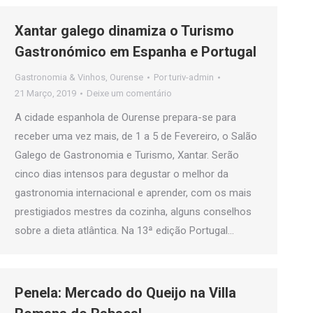
Xantar galego dinamiza o Turismo
Gastronómico em Espanha e Portugal
Gastronomia & Vinhos
,
Ourense
Por
turiv-admin
21 Março, 2019
Deixe um comentário
A cidade espanhola de Ourense prepara-se para
receber uma vez mais, de 1 a 5 de Fevereiro, o Salão
Galego de Gastronomia e Turismo, Xantar. Serão
cinco dias intensos para degustar o melhor da
gastronomia internacional e aprender, com os mais
prestigiados mestres da cozinha, alguns conselhos
sobre a dieta atlântica. Na 13ª edição Portugal…
Penela: Mercado do Queijo na Villa