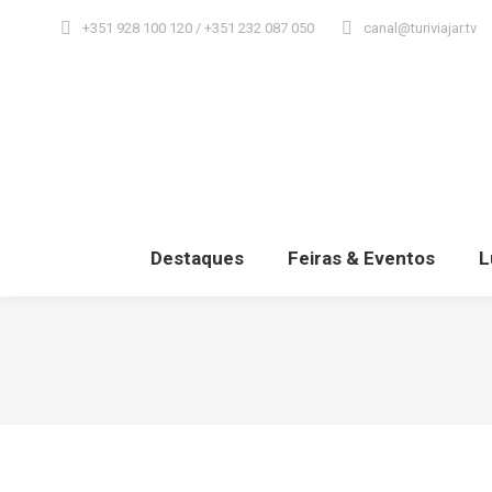
+351 928 100 120 / +351 232 087 050
canal@turiviajar.tv
Destaques
Feiras & Eventos
L
Destaques
Feiras & Eventos
L