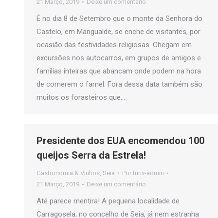
21 Março, 2019
Deixe um comentário
É no dia 8 de Setembro que o monte da Senhora do
Castelo, em Mangualde, se enche de visitantes, por
ocasião das festividades religiosas. Chegam em
excursões nos autocarros, em grupos de amigos e
famílias inteiras que abancam onde podem na hora
de comerem o farnel. Fora dessa data também são
muitos os forasteiros que…
Presidente dos EUA encomendou 100
queijos Serra da Estrela!
Gastronomia & Vinhos
,
Seia
Por
turiv-admin
21 Março, 2019
Deixe um comentário
Até parece mentira! A pequena localidade de
Carragosela, no concelho de Seia, já nem estranha