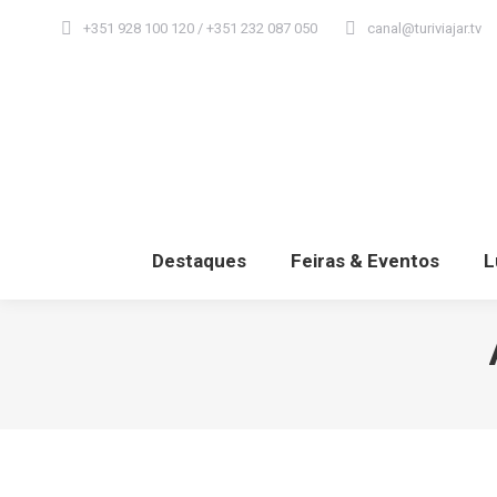
+351 928 100 120 / +351 232 087 050
canal@turiviajar.tv
Destaques
Feiras & Eventos
L