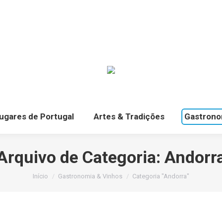
ugares de Portugal
Artes & Tradições
Gastrono
Arquivo de Categoria:
Andorr
Você está aqui:
Início
Gastronomia & Vinhos
Categoria "Andorra"