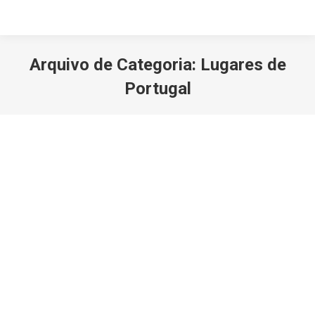
Arquivo de Categoria:
Lugares de
Portugal
Você está aqui:
Praias seguras com apoio do
município de Lagos
Algarve
Por
Turiviajar.tv
11 Julho, 2021
Deixe um comentário
A Câmara Municipal vai comparticipar, pelo segundo
ano consecutivo, os vencimentos dos nadadores-
salvadores que prestam serviço nas praias de Lagos.