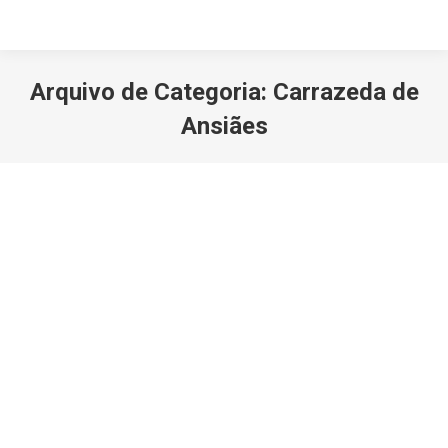
Arquivo de Categoria:
Carrazeda de
Ansiães
Você está aqui:
Carrazeda de Ansiães mostra o
melhor da terra
Carrazeda de Ansiães
Por
turiv-admin
29 Março, 2019
Deixe um comentário
Feira da Maçã, do Vinho e do Azeite durante o fim de
semana O Município de Carrazeda de Ansiães dedicou
mais um fim de semana à promoção dos três