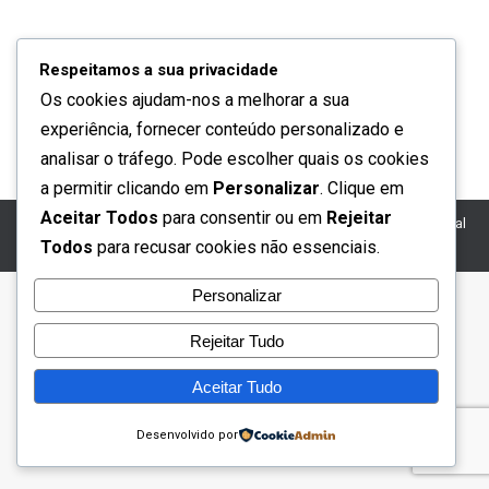
principais produtos endógenos da região. A maçã, o
vinho e o azeite. A feira reparte-se por quatro locais
Respeitamos a sua privacidade
da vila com mostra e venda de produtos…
Os cookies ajudam-nos a melhorar a sua
experiência, fornecer conteúdo personalizado e
analisar o tráfego. Pode escolher quais os cookies
a permitir clicando em
Personalizar
. Clique em
Aceitar Todos
para consentir ou em
Rejeitar
Turiviajar.tv® | Todos os direitos reservados | Turiviajar.tv – O seu canal
Todos
para recusar cookies não essenciais.
de turismo online
Personalizar
Rejeitar Tudo
Aceitar Tudo
Desenvolvido por