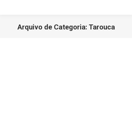
Arquivo de Categoria:
Tarouca
Você está aqui:
Presépio em movimento atrai
visitantes a Tarouca
Feiras & Eventos
,
Tarouca
Por
turiv-admin
4 Abril, 2019
Deixe um comentário
São cerca de 300 figuras, a maioria delas em
movimento, que envolvem o presépio de Tarouca,
uma obra de arte criada pela iniciativa de um
funcionário da Câmara Municipal. Pelas dimensões