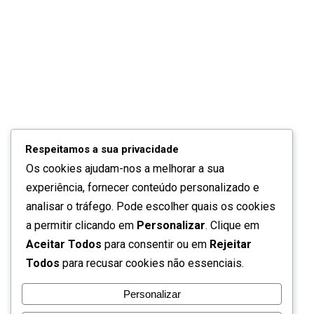
que tem e pela habilidade criativa do autor, o mega
presépio tornou-se, nestes dias, uma das principais
atracões da região.
Ucanha recebeu a festa das Aldeias
Vinhateiras
Feiras & Eventos
,
Tarouca
Por
turiv-admin
Respeitamos a sua privacidade
21 Março, 2019
Deixe um comentário
Os cookies ajudam-nos a melhorar a sua
Continua a Festa das Aldeias Vinhateiras do Douro.
experiência, fornecer conteúdo personalizado e
Desta vez foi em Ucanha, no concelho de Tarouca. A
analisar o tráfego. Pode escolher quais os cookies
animação decorreu durante dois fins de semana,
a permitir clicando em
Personalizar
. Clique em
junto à torre fortificada e a ponte que une as duas
Aceitar Todos
para consentir ou em
Rejeitar
margens do rio Varosa. No centro histórico, um grupo
Todos
para recusar cookies não essenciais.
de animadores recriava as vivências de outros
Personalizar
tempos, a fazer…