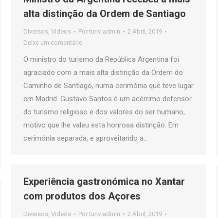
alta distinção da Ordem de Santiago
Diversos
,
Videos
Por
turiv-admin
2 Abril, 2019
Deixe um comentário
O ministro do turismo da República Argentina foi
agraciado com a mais alta distinção da Ordem do
Caminho de Santiago, numa cerimónia que teve lugar
em Madrid. Gustavo Santos é um acérrimo defensor
do turismo religioso e dos valores do ser humano,
motivo que lhe valeu esta honrosa distinção. Em
cerimónia separada, e aproveitando a…
Experiência gastronómica no Xantar
com produtos dos Açores
Diversos
,
Videos
Por
turiv-admin
2 Abril, 2019