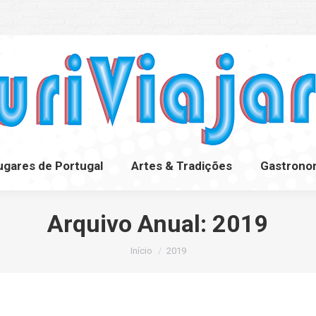
ugares de Portugal
Artes & Tradições
Gastrono
ugares de Portugal
Artes & Tradições
Gastrono
Arquivo Anual:
2019
Você está aqui:
Início
2019