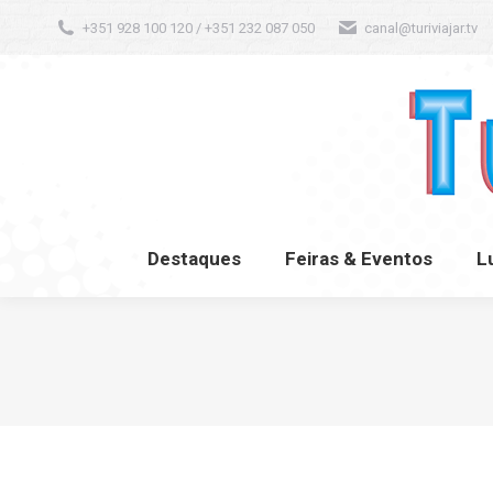
+351 928 100 120 / +351 232 087 050
canal@turiviajar.tv
Destaques
Feiras & Eventos
L
Destaques
Feiras & Eventos
L