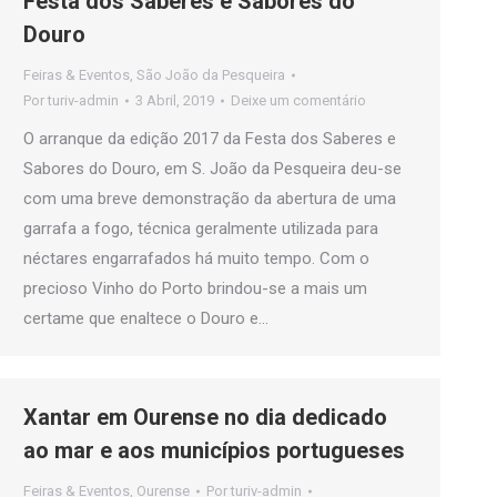
Festa dos Saberes e Sabores do
Douro
Feiras & Eventos
,
São João da Pesqueira
Por
turiv-admin
3 Abril, 2019
Deixe um comentário
O arranque da edição 2017 da Festa dos Saberes e
Sabores do Douro, em S. João da Pesqueira deu-se
com uma breve demonstração da abertura de uma
garrafa a fogo, técnica geralmente utilizada para
néctares engarrafados há muito tempo. Com o
precioso Vinho do Porto brindou-se a mais um
certame que enaltece o Douro e…
Xantar em Ourense no dia dedicado
ao mar e aos municípios portugueses
Feiras & Eventos
,
Ourense
Por
turiv-admin