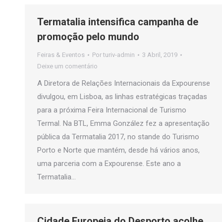
Termatalia intensifica campanha de
promoção pelo mundo
Feiras & Eventos
Por
turiv-admin
3 Abril, 2019
Deixe um comentário
A Diretora de Relações Internacionais da Expourense
divulgou, em Lisboa, as linhas estratégicas traçadas
para a próxima Feira Internacional de Turismo
Termal. Na BTL, Emma González fez a apresentação
pública da Termatalia 2017, no stande do Turismo
Porto e Norte que mantém, desde há vários anos,
uma parceria com a Expourense. Este ano a
Termatalia…
Cidade Europeia do Desporto acolhe