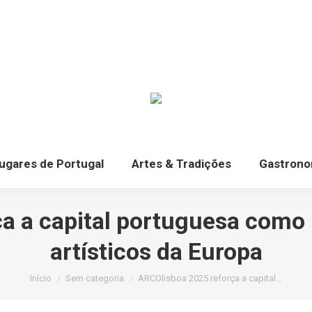
ugares de Portugal
Artes & Tradições
Gastrono
a a capital portuguesa como
artísticos da Europa
Você está aqui:
Início
Sem categoria
ARCOlisboa 2025 reforça a capital…