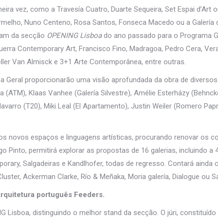
meira vez, como a Travesía Cuatro, Duarte Sequeira, Set Espai d’Art 
rmelho, Nuno Centeno, Rosa Santos, Fonseca Macedo ou a Galería d
itam da secção
OPENING Lisboa
do ano passado para o Programa G
uerra Contemporary Art, Francisco Fino, Madragoa, Pedro Cera, Ver
eller Van Almisck e 3+1 Arte Contemporânea, entre outras.
 Geral proporcionarão uma visão aprofundada da obra de diversos 
ra (ATM), Klaas Vanhee (Galería Silvestre), Amélie Esterházy (Behnck
varro (T20), Miki Leal (El Apartamento), Justin Weiler (Romero Papr
s novos espaços e linguagens artísticas, procurando renovar os c
 Pinto, permitirá explorar as propostas de 16 galerias, incluindo a 
ary, Salgadeiras e Kandlhofer, todas de regresso. Contará ainda
uster, Ackerman Clarke, Río & Meñaka, Moria galería, Dialogue ou 
arquitetura português Feeders.
 Lisboa, distinguindo o melhor stand da secção. O júri, constituído