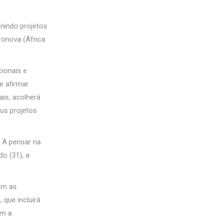
unindo projetos
fronova (África
ionais e
e afirmar
is, acolherá
eus projetos
. A pensar na
do (31), a
om as
 que incluirá
om a