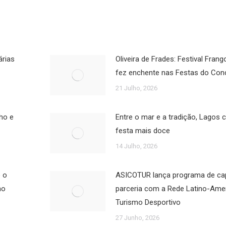
árias
Oliveira de Frades: Festival Fra
fez enchente nas Festas do Con
21 Julho, 2026
nho e
Entre o mar e a tradição, Lagos 
festa mais doce
14 Julho, 2026
 o
ASICOTUR lança programa de ca
no
parceria com a Rede Latino-Ame
Turismo Desportivo
27 Junho, 2026