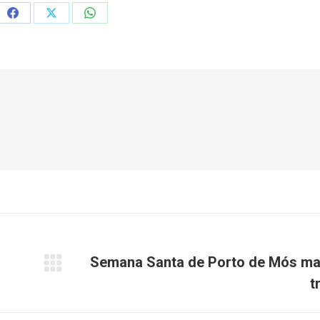
Share
Share
Share
on
on
on
Facebook
X
WhatsApp
Semana Santa de Porto de Mós m
Próximo
t
post: