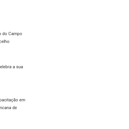
ngo do Campo
celho
celebra a sua
pacitação em
ricana de