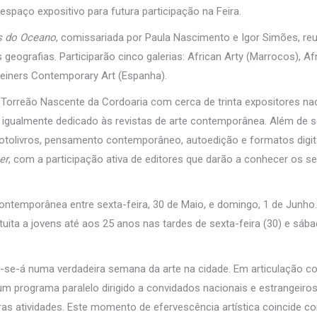
 espaço expositivo para futura participação na Feira.
s do Oceano
, comissariada por Paula Nascimento e Igor Simões, re
 geografias. Participarão cinco galerias: African Arty (Marrocos), A
 Reiners Contemporary Art (Espanha).
 Torreão Nascente da Cordoaria com cerca de trinta expositores nac
rá igualmente dedicado às revistas de arte contemporânea. Além de s
fotolivros, pensamento contemporâneo, autoedição e formatos digita
er
, com a participação ativa de editores que darão a conhecer os s
contemporânea entre sexta-feira, 30 de Maio, e domingo, 1 de Junho
tuita a jovens até aos 25 anos nas tardes de sexta-feira (30) e sába
r-se-á numa verdadeira semana da arte na cidade. Em articulação c
 um programa paralelo dirigido a convidados nacionais e estrangeiros,
ras atividades. Este momento de efervescência artística coincide c