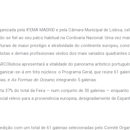
rganizada pela IFEMA MADRID e pela Câmara Municipal de Lisboa, cel
o-se fiel ao seu palco habitual na Cordoaria Nacional. Uma vez mais
urais de maior prestígio e atratividade do continente europeu, cons
tistas e demais profissionais vindos dos mais variados quadrantes
ARCOlisboa apresentará a vitalidade do panorama artístico portuguê
anizar-se-á em três núcleos: o Programa Geral, que reúne 61 galer
ias; e
As Formas do Oceano
, integrando 5 galerias.
nta 37% do total da Feira — num conjunto de 30 galerias — enquant
pecial relevo para a proveniência europeia, designadamente de Espa
a edição com um total de 61 galerias selecionadas pelo Comité Organ