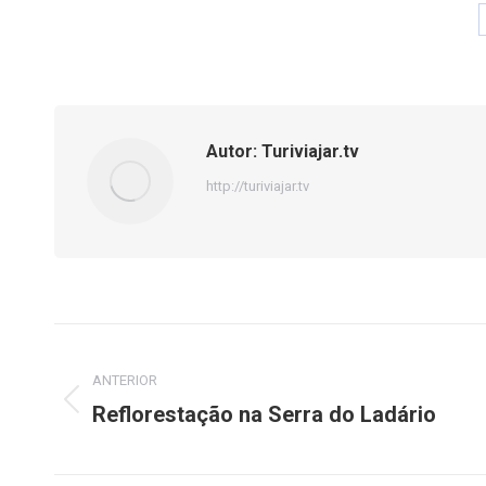
Autor:
Turiviajar.tv
http://turiviajar.tv
Navegação
de
ANTERIOR
Reflorestação na Serra do Ladário
Post
post:
anterior: