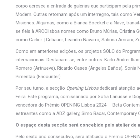
corpo acresce a entrada de galerias que participam pela pri
Modern. Outras retornam após um interregno, tais como Ve
Misiones. Algumas, como a Bianca Boeckel e a Nave, trans
se fiéis à ARCOlisboa nomes como Bruno Múrias, Cristina G
como Carlier | Gebauer, Leandro Navarro, Sabrina Amrani, Z
Como em anteriores edições, os projetos SOLO do Programa
internacionais. Destacam-se, entre outros: Karlo Andrei Ibar
Romero (Artnueve), Ricardo Cases (Ángeles Baños), Sonia Na
Pimentão (Encounter).
Por seu turno, a secção
Opening Lisboa
dedicará atenção ao
Feira. Este programa, comissariado por Sofía Lanusse e Diogo
vencedora do Prémio OPENING Lisboa 2024 — Beta Contempor
estreantes como a ADZ gallery, Simo Bacar, Contemporary Cl
O espaço desta secção será concebido pelo atelier de 
Pelo sexto ano consecutivo, será atribuído o Prémio OPENING