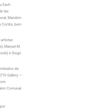
ou Each
e las
eral. Mantêm-
a Cortês, bem
artistas
e), Manuel M.
ocki) e Diogo
onteúdos da
4710 Gallery —
 com
Salon Comunal.
 por