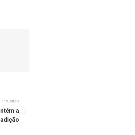
PRÓXIMO
antém a
radição