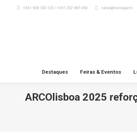
+351 928 100 120 / +351 232 087 050
canal@turiviajar.tv
Destaques
Feiras & Eventos
L
ARCOlisboa 2025 reforç