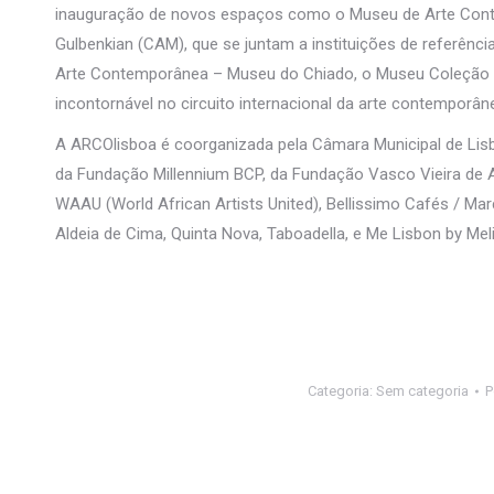
inauguração de novos espaços como o Museu de Arte Cont
Gulbenkian (CAM), que se juntam a instituições de referênc
Arte Contemporânea – Museu do Chiado, o Museu Coleção B
incontornável no circuito internacional da arte contemporân
A ARCOlisboa é coorganizada pela Câmara Municipal de Lisb
da Fundação Millennium BCP, da Fundação Vasco Vieira de A
WAAU (World African Artists United), Bellissimo Cafés / Ma
Aldeia de Cima, Quinta Nova, Taboadella, e Me Lisbon by Mel
Categoria:
Sem categoria
P