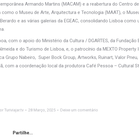
emporânea Armando Martins (MACAM) e a reabertura do Centro de
ia como o Museu de Arte, Arquitectura e Tecnologia (MAAT), o Muse
erardo e as várias galerias da EGEAC, consolidando Lisboa como 
ea.
oa, com o apoio do Ministério da Cultura / DGARTES, da Fundação 
lmeida e do Turismo de Lisboa, e, o patrocínio da MEXTO Property 
rca Grupo Nabeiro, Super Bock Group, Artworks, Ruinart, Valor Pneu
iã, com a coordenação local da produtora Café Pessoa – Cultural St
or
Turiviajar.tv
28 Março, 2025
Deixe um comentário
Partilhe...