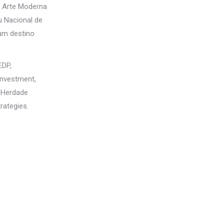
 Arte Moderna
u Nacional de
um destino
EDP,
Investment,
, Herdade
rategies.