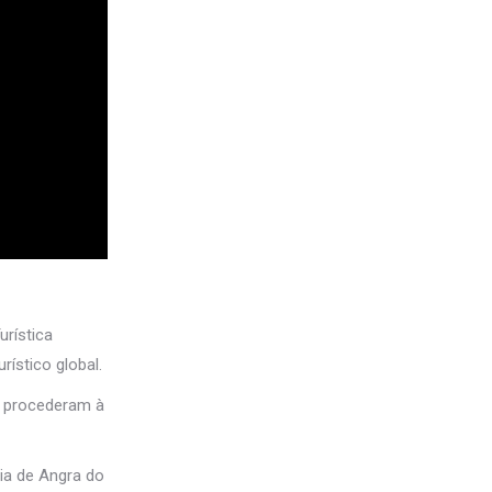
rística
ístico global.
, procederam à
ia de Angra do