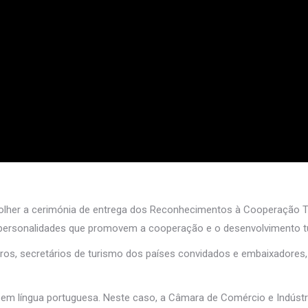
colher a cerimónia de entrega dos Reconhecimentos à Cooperação Tu
s e personalidades que promovem a cooperação e o desenvolvimento tur
stros, secretários de turismo dos países convidados e embaixadores
s em língua portuguesa. Neste caso, a Câmara de Comércio e Indústr