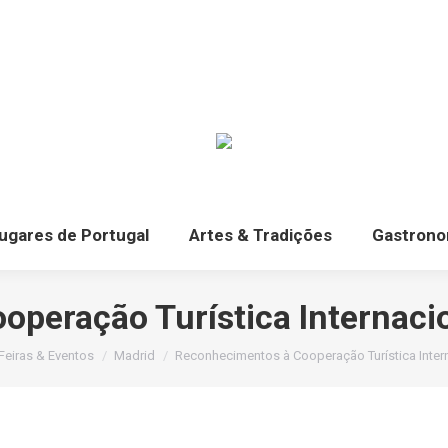
ugares de Portugal
Artes & Tradições
Gastrono
peração Turística Internacio
tá aqui:
Feiras & Eventos
Madrid
Reconhecimentos à Cooperação Turística Inter