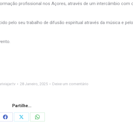
ormação profissional nos Açores, através de um intercâmbio com 
o pelo seu trabalho de difusão espiritual através da música e pel
vento.
riviajar.tv
28 Janeiro, 2025
Deixe um comentário
Partilhe...
Share
Share
Share
on
on
on