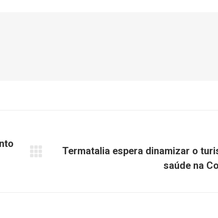
Facebook
X
WhatsApp
nto
Termatalia espera dinamizar o tur
Próximo
saúde na C
post: