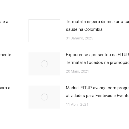
o e a
Termatalia espera dinamizar o tu
saúde na Colômbia
31 Janeiro, 2025
lmente
Expourense apresentou na FITUR 
Termatalia focados na promoçã
20 Maio, 2021
ara a
Madrid: FITUR avança com progr
atividades para Festivais e Event
11 Abril, 2021