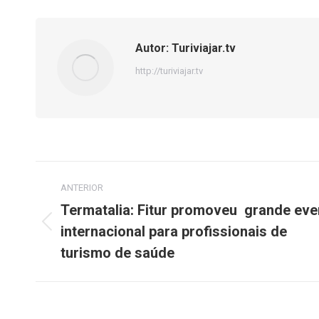
Autor:
Turiviajar.tv
http://turiviajar.tv
Navegação
ANTERIOR
de
Termatalia: Fitur promoveu grande eve
internacional para profissionais de
Post
post:
anterior:
turismo de saúde