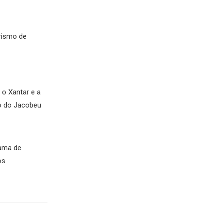
rismo de
o Xantar e a
o do Jacobeu
ama de
os