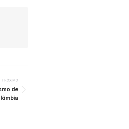
PRÓXIMO
ismo de
olômbia