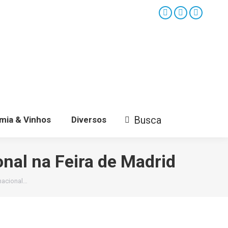
Facebook
X
YouTube
page
page
page
opens
opens
opens
in
in
in
new
new
new
window
window
window
Busca
mia & Vinhos
Diversos
Search:
nal na Feira de Madrid
nacional…