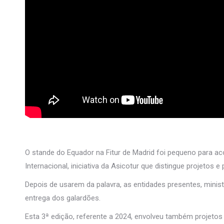
O stande do Equador na Fitur de Madrid foi pequeno para a
Internacional, iniciativa da Asicotur que distingue projeto
Depois de usarem da palavra, as entidades presentes, mini
entrega dos galardões.
Esta 3ª edição, referente a 2024, envolveu também projeto