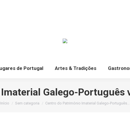
ugares de Portugal
Artes & Tradições
Gastrono
 Imaterial Galego-Português 
Você está aqui:
Início
Sem categoria
Centro do Património Imaterial Galego-Português…