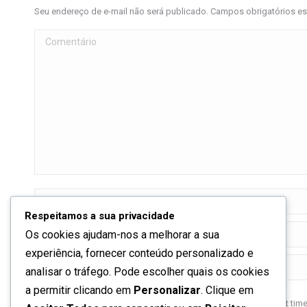
Seu endereço de e-mail não será publicado. Campos obrigatórios 
Comentário
Nome *
Respeitamos a sua privacidade
E-mail *
Os cookies ajudam-nos a melhorar a sua
experiência, fornecer conteúdo personalizado e
Website
analisar o tráfego. Pode escolher quais os cookies
a permitir clicando em
Personalizar
. Clique em
Save my name, email, and website in this browser for the next tim