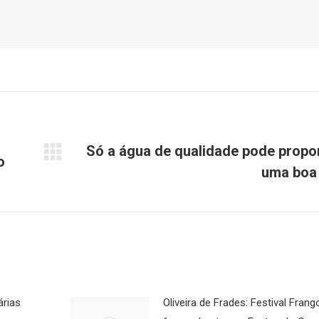
Só a água de qualidade pode propo
o
Próximo
uma boa
post:
árias
Oliveira de Frades: Festival Fra