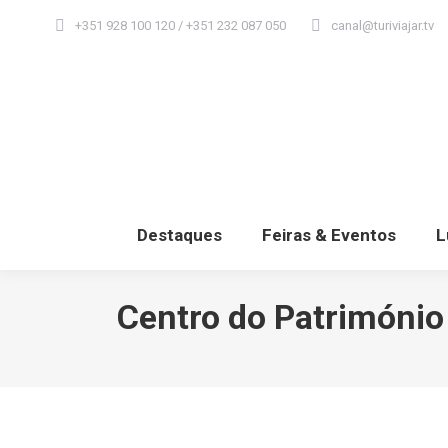
+351 928 100 120 / +351 232 087 050
canal@turiviajar.tv
Destaques
Feiras & Eventos
L
Centro do Património