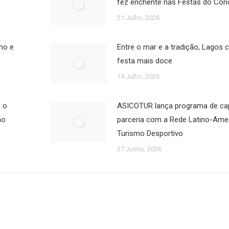
fez enchente nas Festas do Con
21 Julho, 2026
nho e
Entre o mar e a tradição, Lagos 
festa mais doce
14 Julho, 2026
 o
ASICOTUR lança programa de ca
no
parceria com a Rede Latino-Ame
Turismo Desportivo
27 Junho, 2026