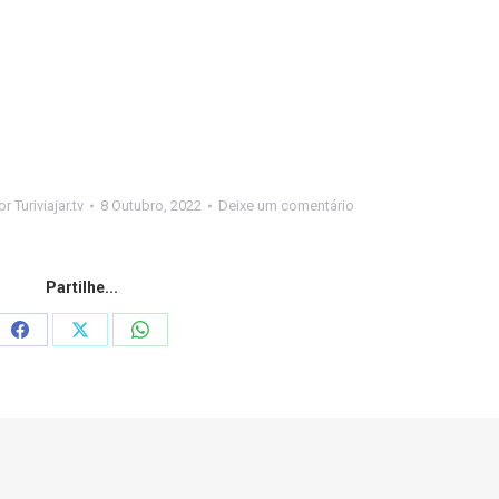
or
Turiviajar.tv
8 Outubro, 2022
Deixe um comentário
Partilhe...
Share
Share
Share
on
on
on
Facebook
X
WhatsApp