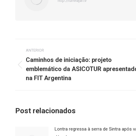
http://turiviajar.tv
Navegação
ANTERIOR
de
Caminhos de iniciação: projeto
emblemático da ASICOTUR apresentad
Post
post:
anterior:
na FIT Argentina
Post relacionados
Lontra regressa à serra de Sintra após v