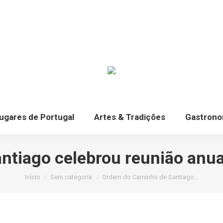
ugares de Portugal
Artes & Tradições
Gastrono
tiago celebrou reunião anua
Você está aqui:
Início
Sem categoria
Ordem do Caminho de Santiago…