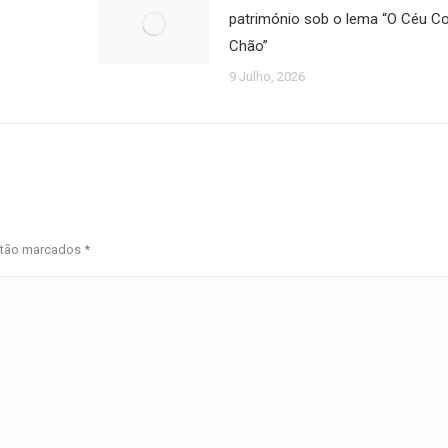
património sob o lema “O Céu 
Chão”
9 Julho, 2026
estão marcados
*