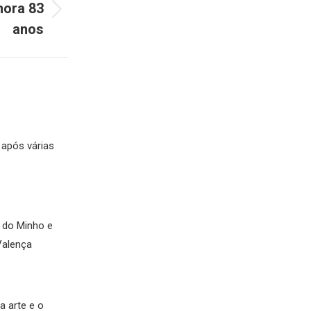
mora 83
anos
 após várias
s do Minho e
Valença
 arte e o