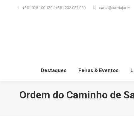
+351 928 100 120 / +351 232 087 050
canal@turiviajar.tv
Destaques
Feiras & Eventos
L
Ordem do Caminho de San