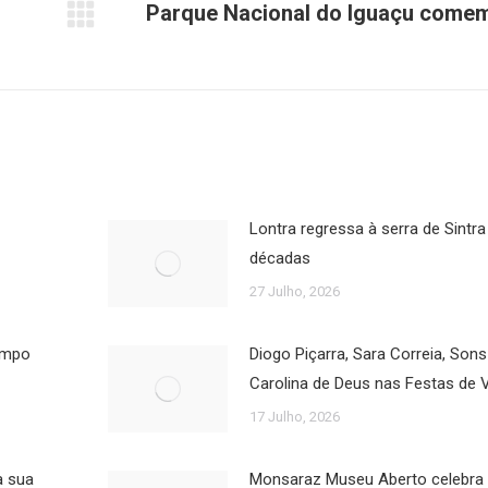
Parque Nacional do Iguaçu come
Próximo
post:
Lontra regressa à serra de Sintra
décadas
27 Julho, 2026
Campo
Diogo Piçarra, Sara Correia, Son
Carolina de Deus nas Festas de 
17 Julho, 2026
a sua
Monsaraz Museu Aberto celebra a