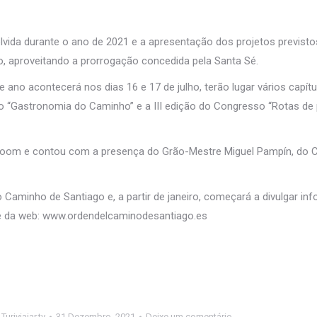
olvida durante o ano de 2021 e a apresentação dos projetos previst
o, aproveitando a prorrogação concedida pela Santa Sé.
ano acontecerá nos dias 16 e 17 de julho, terão lugar vários capítu
so “Gastronomia do Caminho” e a III edição do Congresso “Rotas de
a Zoom e contou com a presença do Grão-Mestre Miguel Pampín, do 
Caminho de Santiago e, a partir de janeiro, começará a divulgar i
 e da web: www.ordendelcaminodesantiago.es
r
Turiviajar.tv
31 Dezembro, 2021
Deixe um comentário