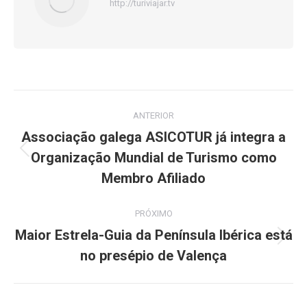
http://turiviajar.tv
Navegação
ANTERIOR
de
Associação galega ASICOTUR já integra a
Organização Mundial de Turismo como
Post
post:
anterior:
Membro Afiliado
PRÓXIMO
Maior Estrela-Guia da Península Ibérica está
Próximo
no presépio de Valença
post: