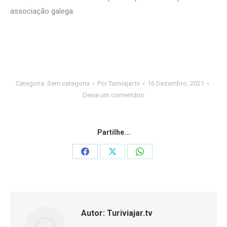
associação galega.
Categoria:
Sem categoria
Por
Turiviajar.tv
16 Dezembro, 2021
Deixe um comentário
Partilhe...
Share
Share
Share
on
on
on
Facebook
X
WhatsApp
Autor:
Turiviajar.tv