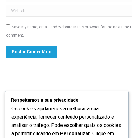
Website
Save my name, email, and website in this browser for the next time I
comment.
Postar Comentário
Respeitamos a sua privacidade
Os cookies ajudam-nos a melhorar a sua
Quem somos
experiência, fornecer conteúdo personalizado e
Contactos
analisar o tráfego. Pode escolher quais os cookies
a permitir clicando em
Personalizar
. Clique em
Política de privacidade