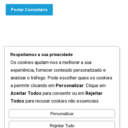
Postar Comentário
Respeitamos a sua privacidade
Os cookies ajudam-nos a melhorar a sua
Quem somos
experiência, fornecer conteúdo personalizado e
Contactos
analisar o tráfego. Pode escolher quais os cookies
a permitir clicando em
Personalizar
. Clique em
Política de privacidade
Aceitar Todos
para consentir ou em
Rejeitar
Todos
para recusar cookies não essenciais.
Termos de utilização
Personalizar
Perguntas frequentes
Rejeitar Tudo