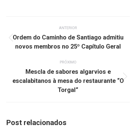
Navegação
ANTERIOR
de
Ordem do Caminho de Santiago admitiu
Post
novos membros no 25º Capítulo Geral
post:
anterior:
PRÓXIMO
Mescla de sabores algarvios e
escalabitanos à mesa do restaurante “O
Próximo
post:
Torgal”
Post relacionados