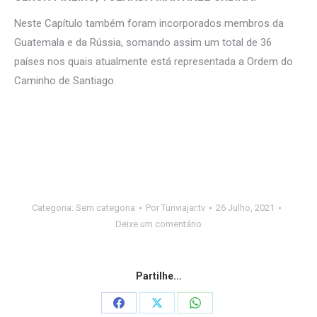
Neste Capítulo também foram incorporados membros da
Guatemala e da Rússia, somando assim um total de 36
países nos quais atualmente está representada a Ordem do
Caminho de Santiago.
Categoria:
Sem categoria
Por
Turiviajar.tv
26 Julho, 2021
Deixe um comentário
Partilhe...
Share
Share
Share