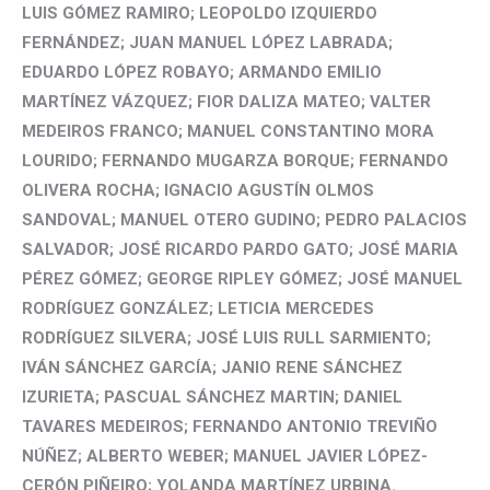
LUIS GÓMEZ RAMIRO; LEOPOLDO IZQUIERDO
FERNÁNDEZ; JUAN MANUEL LÓPEZ LABRADA;
EDUARDO LÓPEZ ROBAYO; ARMANDO EMILIO
MARTÍNEZ VÁZQUEZ; FIOR DALIZA MATEO; VALTER
MEDEIROS FRANCO; MANUEL CONSTANTINO MORA
LOURIDO; FERNANDO MUGARZA BORQUE; FERNANDO
OLIVERA ROCHA; IGNACIO AGUSTÍN OLMOS
SANDOVAL; MANUEL OTERO GUDINO; PEDRO PALACIOS
SALVADOR; JOSÉ RICARDO PARDO GATO; JOSÉ MARIA
PÉREZ GÓMEZ; GEORGE RIPLEY GÓMEZ; JOSÉ MANUEL
RODRÍGUEZ GONZÁLEZ; LETICIA MERCEDES
RODRÍGUEZ SILVERA; JOSÉ LUIS RULL SARMIENTO;
IVÁN SÁNCHEZ GARCÍA; JANIO RENE SÁNCHEZ
IZURIETA; PASCUAL SÁNCHEZ MARTIN; DANIEL
TAVARES MEDEIROS; FERNANDO ANTONIO TREVIÑO
NÚÑEZ; ALBERTO WEBER; MANUEL JAVIER LÓPEZ-
CERÓN PIÑEIRO; YOLANDA MARTÍNEZ URBINA.