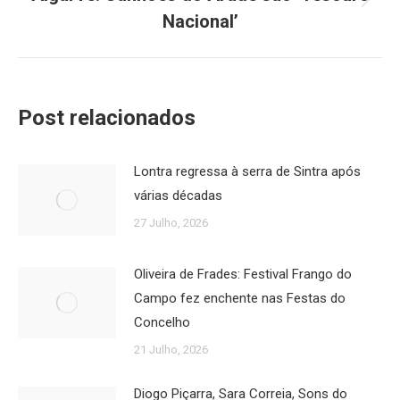
Próximo
Nacional’
post:
Post relacionados
Lontra regressa à serra de Sintra após
várias décadas
27 Julho, 2026
Oliveira de Frades: Festival Frango do
Campo fez enchente nas Festas do
Concelho
21 Julho, 2026
Diogo Piçarra, Sara Correia, Sons do