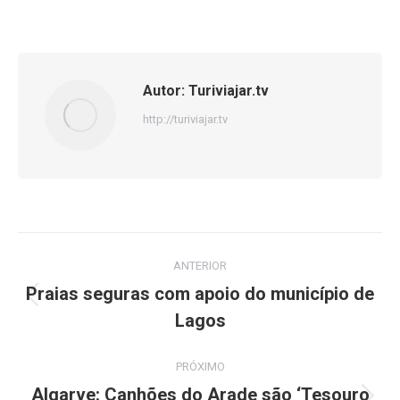
on
on
on
Facebook
X
WhatsApp
Autor:
Turiviajar.tv
http://turiviajar.tv
Navegação
ANTERIOR
de
Praias seguras com apoio do município de
Post
Lagos
post:
anterior:
PRÓXIMO
Algarve: Canhões do Arade são ‘Tesouro