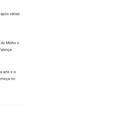
 após várias
s do Minho e
Valença
 arte e o
Começa no