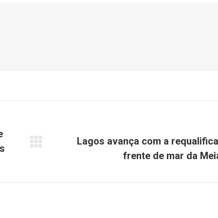
e
Lagos avança com a requalific
s
Próximo
frente de mar da Mei
post: