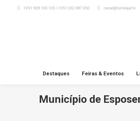
+351 928 100 120 / +351 232 087 050
canal@turiviajar.tv
Destaques
Feiras & Eventos
L
Município de Esposen