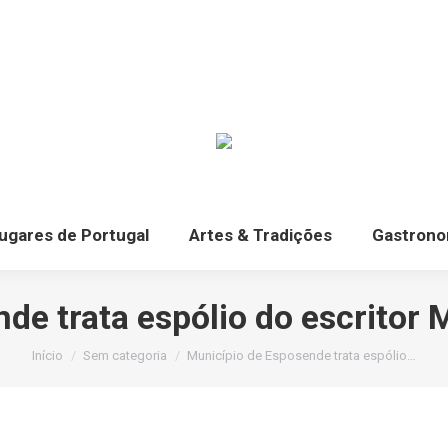
ugares de Portugal
Artes & Tradições
Gastrono
de trata espólio do escritor
Você está aqui:
Início
Sem categoria
Município de Esposende trata espólio…