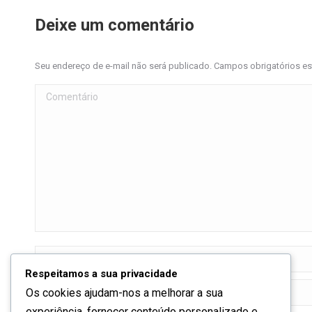
Deixe um comentário
Seu endereço de e-mail não será publicado. Campos obrigatórios 
Comentário
Nome *
Respeitamos a sua privacidade
E-mail *
Os cookies ajudam-nos a melhorar a sua
experiência, fornecer conteúdo personalizado e