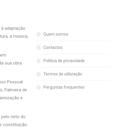
a à adaptação
Quem somos
tura, a música,
Contactos
 tem
Política de privacidade
 da sua obra
Termos de utilização
uivo Pessoal
Perguntas frequentes
o, Palmeira de
gienização e
a pelo neto do
e constituição