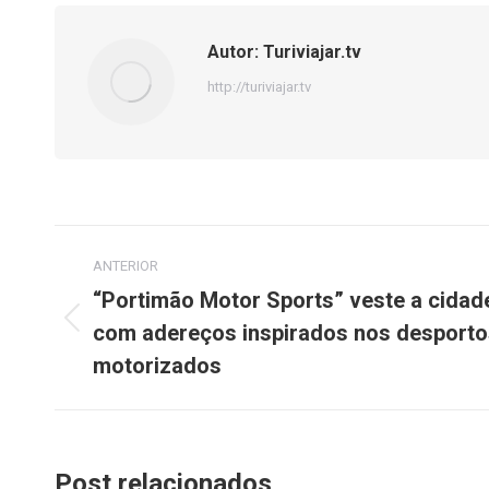
Autor:
Turiviajar.tv
http://turiviajar.tv
Navegação
ANTERIOR
de
“Portimão Motor Sports” veste a cidad
com adereços inspirados nos desporto
Post
post:
anterior:
motorizados
Post relacionados