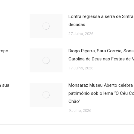
Lontra regressa à serra de Sintra
décadas
27 Julho, 2026
Campo
Diogo Piçarra, Sara Correia, Son
Carolina de Deus nas Festas de 
17 Julho, 2026
a sua
Monsaraz Museu Aberto celebra a
património sob o lema “O Céu 
Chão”
9 Julho, 2026