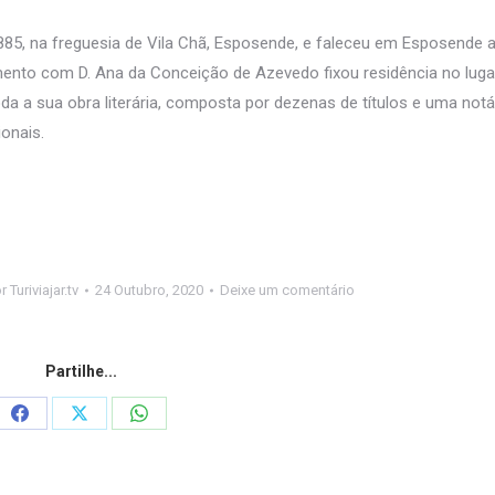
5, na freguesia de Vila Chã, Esposende, e faleceu em Esposende a 
mento com D. Ana da Conceição de Azevedo fixou residência no luga
da a sua obra literária, composta por dezenas de títulos e uma notá
ionais.
or
Turiviajar.tv
24 Outubro, 2020
Deixe um comentário
Partilhe...
Share
Share
Share
on
on
on
Facebook
X
WhatsApp