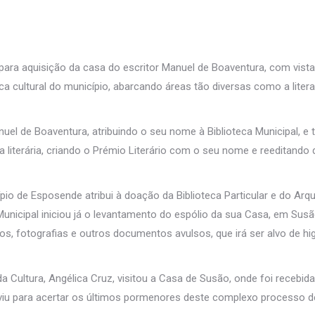
para aquisição da casa do escritor Manuel de Boaventura, com vist
ca cultural do município, abarcando áreas tão diversas como a litera
l de Boaventura, atribuindo o seu nome à Biblioteca Municipal, e
 literária, criando o Prémio Literário com o seu nome e reeditando
cípio de Esposende atribui à doação da Biblioteca Particular e do Arq
 Municipal iniciou já o levantamento do espólio da sua Casa, em Susã
s, fotografias e outros documentos avulsos, que irá ser alvo de hi
a Cultura, Angélica Cruz, visitou a Casa de Susão, onde foi recebid
rviu para acertar os últimos pormenores deste complexo processo d