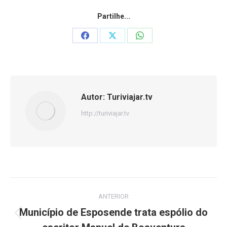
Partilhe...
Share
Share
Share
on
on
on
Facebook
X
WhatsApp
Autor:
Turiviajar.tv
http://turiviajar.tv
Navegação
ANTERIOR
de
Município de Esposende trata espólio do
Post