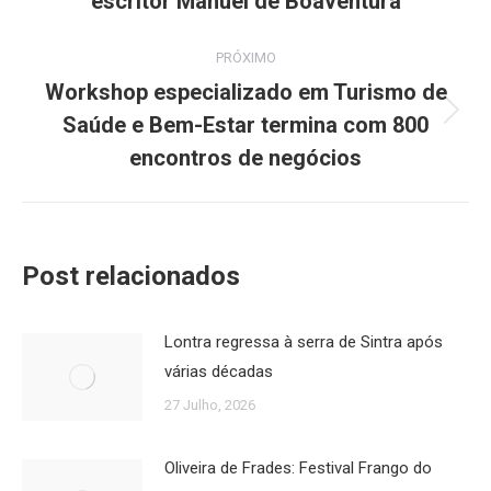
escritor Manuel de Boaventura
post:
anterior:
PRÓXIMO
Workshop especializado em Turismo de
Saúde e Bem-Estar termina com 800
Próximo
post:
encontros de negócios
Post relacionados
Lontra regressa à serra de Sintra após
várias décadas
27 Julho, 2026
Oliveira de Frades: Festival Frango do