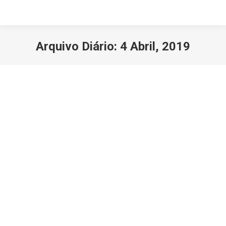
Arquivo Diário:
4 Abril, 2019
Você está aqui:
Tara Inti, a Ilha do Sol
Diversos
,
Videos
Por
turiv-admin
4 Abril, 2019
Deixe um comentário
A reserva natural recreativa Tara Ínti fica situada
numa ilha do Rio Dulce, a três quilómetros de Rio
Hondo (Argentina), o centro termal e spa mais
importante da América Latina. Foi lá, que, por
gentileza dos organizadores da feira Termatalia