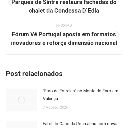
de
Parques de Sintra restaura fachadas do
Post
chalet da Condessa D`Edla
post:
anterior:
PRÓXIMO
Fórum Vê Portugal aposta em formatos
Próximo
inovadores e reforça dimensão nacional
post:
Post relacionados
“Faro de Estrelas” no Monte do Faro em
Valença
7 Agosto, 2026
Farol do Cabo da Roca abriu com novas