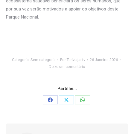
ecossistema saudável beneficiará os seres humanos, que
por sua vez serão motivados a apoiar os objetivos deste
Parque Nacional.
Categoria:
Sem categoria
Por
Turiviajar.tv
26 Janeiro, 2026
Deixe um comentário
Partilhe...
Share
Share
Share
on
on
on
Facebook
X
WhatsApp