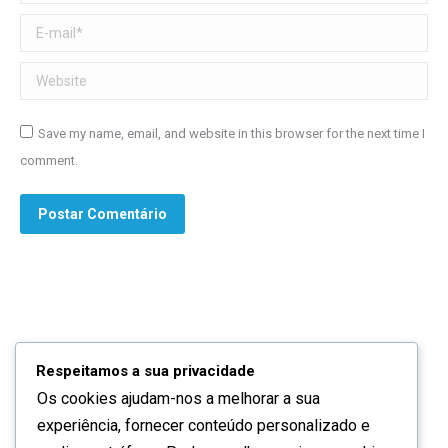
E-mail *
Website
Save my name, email, and website in this browser for the next time I
comment.
Postar Comentário
Respeitamos a sua privacidade
Os cookies ajudam-nos a melhorar a sua
Quem somos
experiência, fornecer conteúdo personalizado e
Contactos