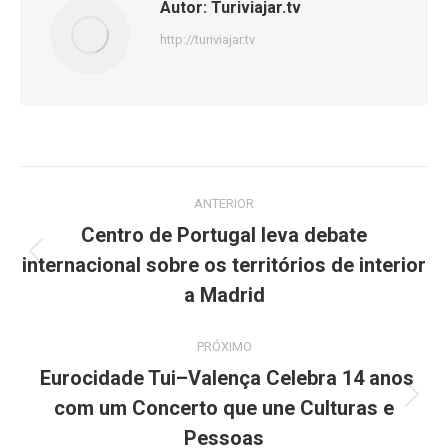
Autor:
Turiviajar.tv
http://turiviajar.tv
Navegação
ANTERIOR
de
Centro de Portugal leva debate
internacional sobre os territórios de interior
Post
post:
anterior:
a Madrid
PRÓXIMO
Eurocidade Tui–Valença Celebra 14 anos
com um Concerto que une Culturas e
Próximo
post:
Pessoas