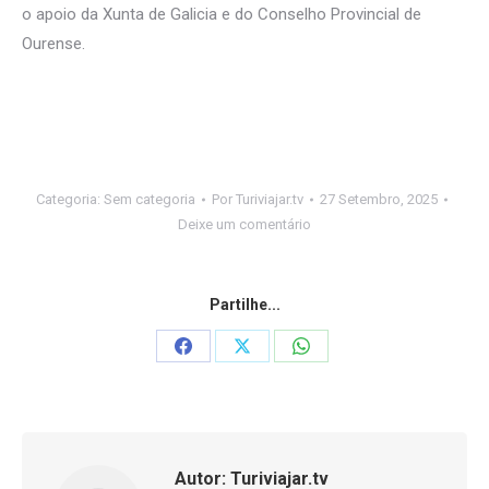
o apoio da Xunta de Galicia e do Conselho Provincial de
Ourense.
Categoria:
Sem categoria
Por
Turiviajar.tv
27 Setembro, 2025
Deixe um comentário
Partilhe...
Share
Share
Share
on
on
on
Facebook
X
WhatsApp
Autor:
Turiviajar.tv