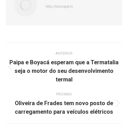
http://turiviajar.tv
Navegação
ANTERIOR
de
Paipa e Boyacá esperam que a Termatalia
seja o motor do seu desenvolvimento
Post
post:
anterior:
termal
PRÓXIMO
Oliveira de Frades tem novo posto de
Próximo
carregamento para veículos elétricos
post: