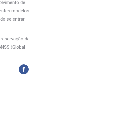
volvimento de
 estes modelos
de se entrar
 preservação da
 GNSS (Global