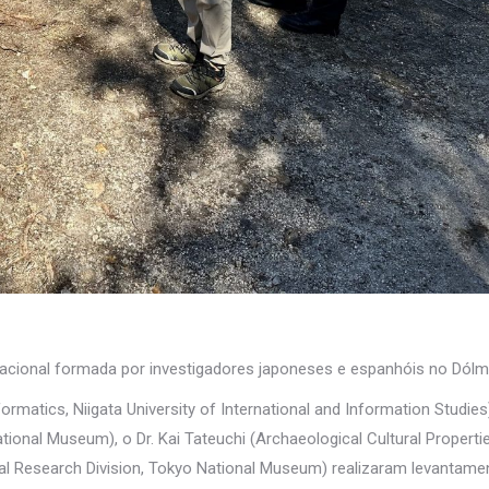
nacional formada por investigadores japoneses e espanhóis no Dólm
formatics, Niigata University of International and Information Studie
ational Museum), o Dr. Kai Tateuchi (Archaeological Cultural Properti
rial Research Division, Tokyo National Museum) realizaram levanta