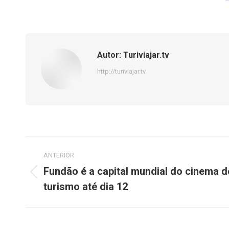
Autor:
Turiviajar.tv
http://turiviajar.tv
Navegação
ANTERIOR
de
Fundão é a capital mundial do cinema d
Post
turismo até dia 12
post:
anterior: