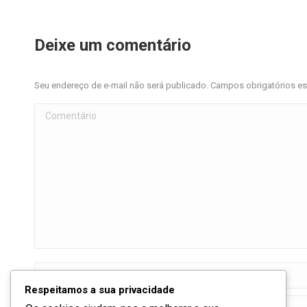
Deixe um comentário
Seu endereço de e-mail não será publicado. Campos obrigatórios 
Comentário
Nome *
Respeitamos a sua privacidade
E-mail *