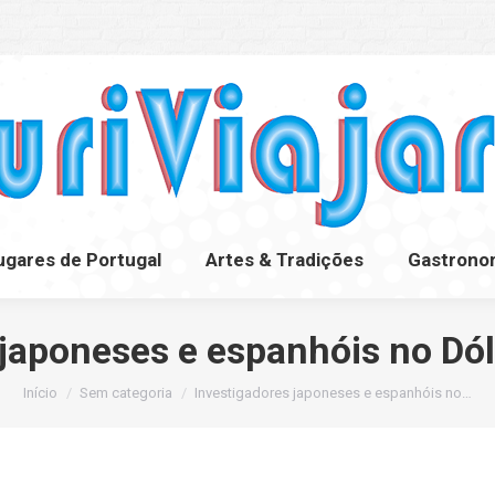
ugares de Portugal
Artes & Tradições
Gastrono
ugares de Portugal
Artes & Tradições
Gastrono
 japoneses e espanhóis no Dó
Você está aqui:
Início
Sem categoria
Investigadores japoneses e espanhóis no…