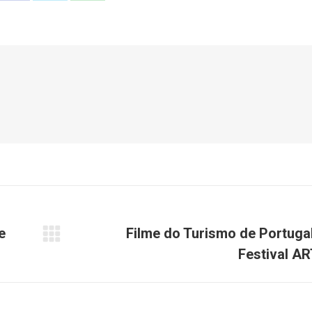
on
on
on
Facebook
X
WhatsApp
e
Filme do Turismo de Portuga
Próximo
Festival A
post: