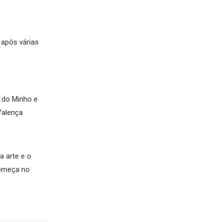
 após várias
s do Minho e
Valença
 arte e o
Começa no