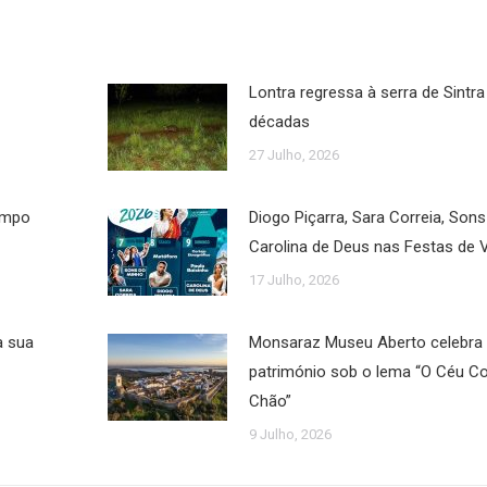
Lontra regressa à serra de Sintra
décadas
27 Julho, 2026
Campo
Diogo Piçarra, Sara Correia, Son
Carolina de Deus nas Festas de 
17 Julho, 2026
a sua
Monsaraz Museu Aberto celebra a
património sob o lema “O Céu 
Chão”
9 Julho, 2026