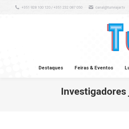
+351 928 100 120 / +351 232 087 050
canal@turiviajar.tv
Destaques
Feiras & Eventos
L
Destaques
Feiras & Eventos
L
Investigadores