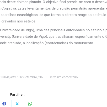
onais deste dólmen pintado. O objetivo final prende-se com o desen
Cognitiva. Estes levantamentos de precisão permitirão apresentar
parelhos neurológicos, de que forma o cérebro reage ao estímulo 
 gravados nos esteios.
(Universidade de Vigo), uma das principais autoridades no estudo e
iversity, (Universidade de Vigo), que trabalharam especificamente o
grande precisão, a localização (coordenadas) do monumento.
r
Turiviajar.tv
12 Setembro, 2025
Deixe um comentário
Partilhe...
Share
Share
Share