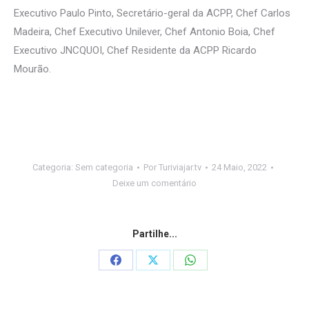
Executivo Paulo Pinto, Secretário-geral da ACPP, Chef Carlos
Madeira, Chef Executivo Unilever, Chef Antonio Boia, Chef
Executivo JNCQUOI, Chef Residente da ACPP Ricardo
Mourão.
Categoria:
Sem categoria
Por
Turiviajar.tv
24 Maio, 2022
Deixe um comentário
Partilhe...
Share
Share
Share
on
on
on