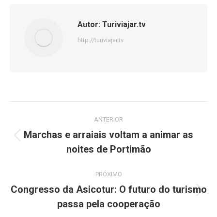
Facebook
X
WhatsApp
Autor:
Turiviajar.tv
http://turiviajar.tv
Navegação
ANTERIOR
de
Marchas e arraiais voltam a animar as
Post
noites de Portimão
post:
anterior:
PRÓXIMO
Congresso da Asicotur: O futuro do turismo
Próximo
passa pela cooperação
post: