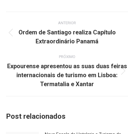
Navegação
ANTERIOR
de
Ordem de Santiago realiza Capítulo
Post
Extraordinário Panamá
post:
anterior:
PRÓXIMO
Expourense apresentou as suas duas feiras
internacionais de turismo em Lisboa:
Próximo
post:
Termatalia e Xantar
Post relacionados