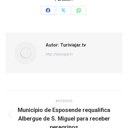
Share
Share
Share
on
on
on
Facebook
X
WhatsApp
Autor:
Turiviajar.tv
http://turiviajar.tv
Navegação
ANTERIOR
de
Município de Esposende requalifica
Albergue de S. Miguel para receber
Post
post:
anterior:
peregrinos