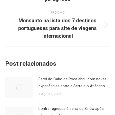
PRÓXIMO
Monsanto na lista dos 7 destinos
portugueses para site de viagens
Próximo
post:
internacional
Post relacionados
Farol do Cabo da Roca abriu com novas
experiências entre a Serra e o Atlântico
1 Agosto, 2026
Lontra regressa à serra de Sintra após