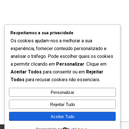
Respeitamos a sua privacidade
Os cookies ajudam-nos a melhorar a sua
Quem somos
experiência, fornecer conteúdo personalizado e
Contactos
analisar o tráfego. Pode escolher quais os cookies
a permitir clicando em
Personalizar
. Clique em
Política de privacidade
Aceitar Todos
para consentir ou em
Rejeitar
Todos
para recusar cookies não essenciais.
Termos de utilização
Personalizar
Perguntas frequentes
Rejeitar Tudo
Aceitar Tudo