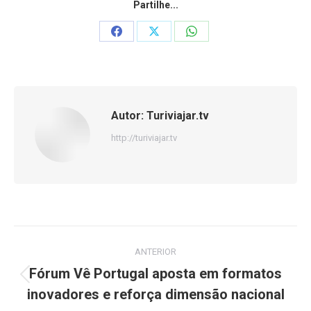
Partilhe...
Share
Share
Share
on
on
on
Facebook
X
WhatsApp
Autor:
Turiviajar.tv
http://turiviajar.tv
Navegação
ANTERIOR
de
Fórum Vê Portugal aposta em formatos
Post
inovadores e reforça dimensão nacional
post:
anterior: