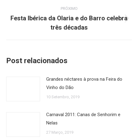
PRÓXIMO
Festa Ibérica da Olaria e do Barro celebra
Próximo
três décadas
post:
Post relacionados
Grandes néctares à prova na Feira do
Vinho do Dão
10 Setembro, 2019
Carnaval 2011: Canas de Senhorim e
Nelas
27 Março, 2019