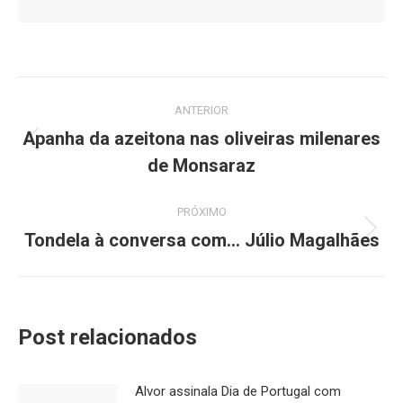
Navegação
ANTERIOR
de
Apanha da azeitona nas oliveiras milenares
Post
de Monsaraz
post:
anterior:
PRÓXIMO
Tondela à conversa com… Júlio Magalhães
Próximo
post:
Post relacionados
Alvor assinala Dia de Portugal com