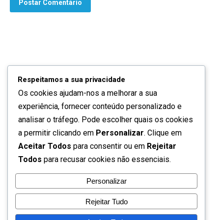
Postar Comentário
Respeitamos a sua privacidade
Os cookies ajudam-nos a melhorar a sua
Quem somos
experiência, fornecer conteúdo personalizado e
Contactos
analisar o tráfego. Pode escolher quais os cookies
a permitir clicando em
Personalizar
. Clique em
Política de privacidade
Aceitar Todos
para consentir ou em
Rejeitar
Todos
para recusar cookies não essenciais.
Termos de utilização
Personalizar
Perguntas frequentes
Rejeitar Tudo