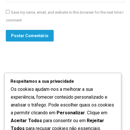
Save my name, email, and website in this browser for the next time I
comment.
Postar Comentário
Respeitamos a sua privacidade
Os cookies ajudam-nos a melhorar a sua
Quem somos
experiência, fornecer conteúdo personalizado e
Contactos
analisar o tráfego. Pode escolher quais os cookies
a permitir clicando em
Personalizar
. Clique em
Política de privacidade
Aceitar Todos
para consentir ou em
Rejeitar
Todos
para recusar cookies não essenciais.
Termos de utilização