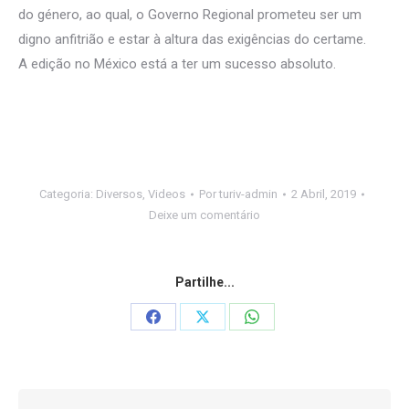
do género, ao qual, o Governo Regional prometeu ser um
digno anfitrião e estar à altura das exigências do certame.
A edição no México está a ter um sucesso absoluto.
Categoria:
Diversos
,
Videos
Por
turiv-admin
2 Abril, 2019
Deixe um comentário
Partilhe...
Share
Share
Share
on
on
on
Facebook
X
WhatsApp