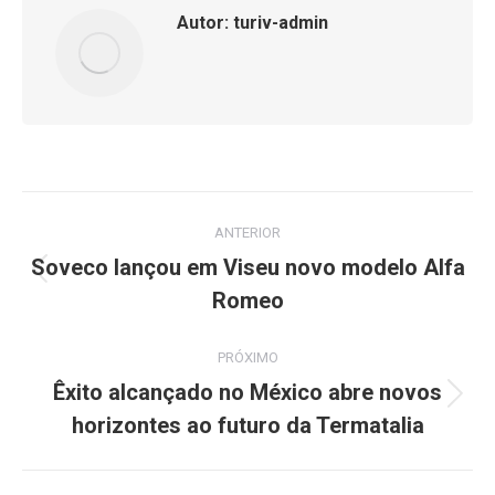
Autor:
turiv-admin
Navegação
ANTERIOR
de
Soveco lançou em Viseu novo modelo Alfa
Post
Romeo
post:
anterior:
PRÓXIMO
Êxito alcançado no México abre novos
Próximo
horizontes ao futuro da Termatalia
post: