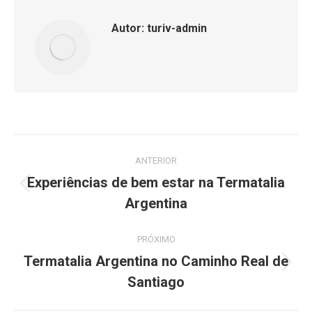
Autor:
turiv-admin
Navegação
ANTERIOR
de
Experiências de bem estar na Termatalia
Post
Argentina
post:
anterior:
PRÓXIMO
Termatalia Argentina no Caminho Real de
Próximo
Santiago
post: