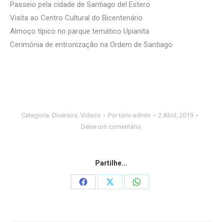
Passeio pela cidade de Santiago del Estero
Visita ao Centro Cultural do Bicentenário
Almoço típico no parque temático Upianita
Cerimónia de entronização na Ordem de Santiago
Categoria:
Diversos
,
Videos
Por
turiv-admin
2 Abril, 2019
Deixe um comentário
Partilhe...
Share
Share
Share
on
on
on
Facebook
X
WhatsApp