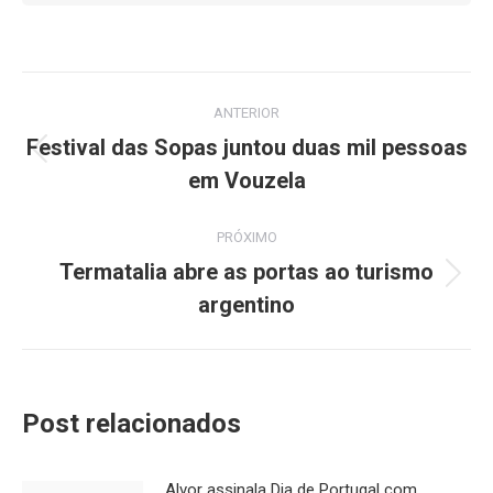
Navegação
ANTERIOR
de
Festival das Sopas juntou duas mil pessoas
Post
em Vouzela
post:
anterior:
PRÓXIMO
Termatalia abre as portas ao turismo
Próximo
argentino
post:
Post relacionados
Alvor assinala Dia de Portugal com