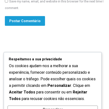
Save my name, email, and website in this browser for the next time I
comment.
Postar Comentário
Respeitamos a sua privacidade
Os cookies ajudam-nos a melhorar a sua
Quem somos
experiência, fornecer conteúdo personalizado e
Contactos
analisar o tráfego. Pode escolher quais os cookies
a permitir clicando em
Personalizar
. Clique em
Política de privacidade
Aceitar Todos
para consentir ou em
Rejeitar
Todos
para recusar cookies não essenciais.
Termos de utilização