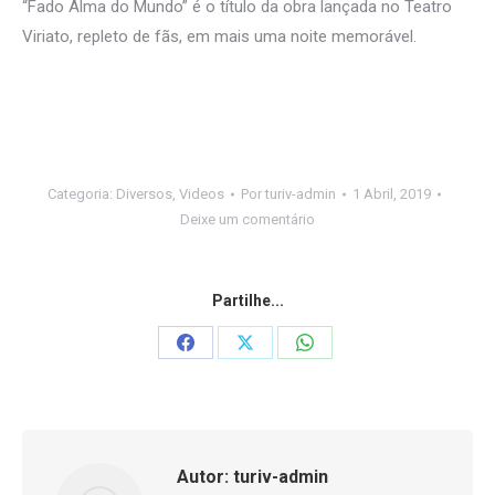
“Fado Alma do Mundo” é o título da obra lançada no Teatro
Viriato, repleto de fãs, em mais uma noite memorável.
Categoria:
Diversos
,
Videos
Por
turiv-admin
1 Abril, 2019
Deixe um comentário
Partilhe...
Share
Share
Share
on
on
on
Facebook
X
WhatsApp
Autor:
turiv-admin