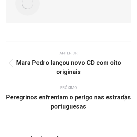
Navegação
ANTERIOR
de
Mara Pedro lançou novo CD com oito
Post
originais
post:
anterior:
PRÓXIMO
Peregrinos enfrentam o perigo nas estradas
Próximo
portuguesas
post: