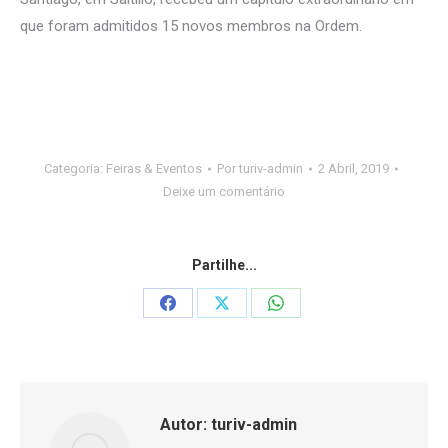
que foram admitidos 15 novos membros na Ordem.
Categoria:
Feiras & Eventos
Por
turiv-admin
2 Abril, 2019
Deixe um comentário
Partilhe...
Share
Share
Share
on
on
on
Facebook
X
WhatsApp
Autor:
turiv-admin