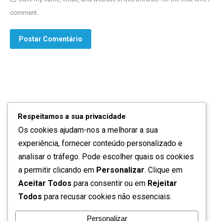
comment.
Postar Comentário
Respeitamos a sua privacidade
Os cookies ajudam-nos a melhorar a sua
Quem somos
experiência, fornecer conteúdo personalizado e
Contactos
analisar o tráfego. Pode escolher quais os cookies
a permitir clicando em
Personalizar
. Clique em
Política de privacidade
Aceitar Todos
para consentir ou em
Rejeitar
Todos
para recusar cookies não essenciais.
Termos de utilização
Personalizar
Perguntas frequentes