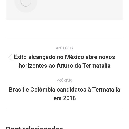
Navegação
ANTERIOR
de
Êxito alcançado no México abre novos
Post
horizontes ao futuro da Termatalia
post:
anterior:
PRÓXIMO
Brasil e Colômbia candidatos à Termatalia
Próximo
em 2018
post: