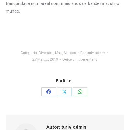
tranquilidade num areal com mais anos de bandeira azul no
mundo.
Categoria:
Diversos
,
Mira
,
Videos
Por
turiv-admin
27 Março, 2019
Deixe um comentário
Partilhe...
Share
Share
Share
on
on
on
Facebook
X
WhatsApp
Autor:
turiv-admin