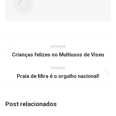
Navegação
ANTERIOR
de
Crianças felizes no Multiusos de Viseu
Post
anterior:
post:
PRÓXIMO
Praia de Mira é o orgulho nacional!
Próximo
post:
Post relacionados