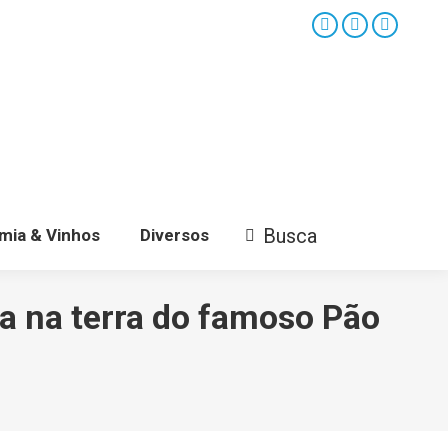
Facebook
X
YouTube
page
page
page
opens
opens
opens
in
in
in
new
new
new
window
window
window
Busca
mia & Vinhos
Diversos
Search:
a na terra do famoso Pão