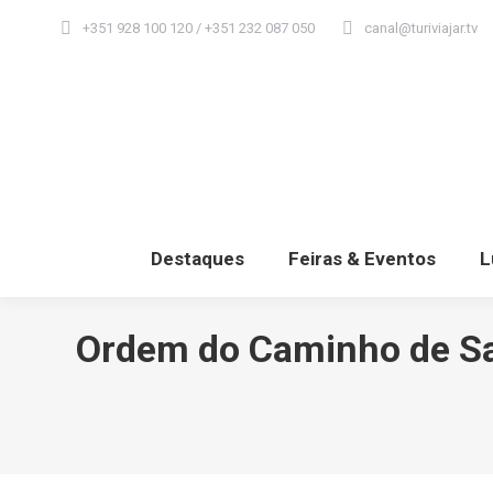
+351 928 100 120 / +351 232 087 050
canal@turiviajar.tv
Destaques
Feiras & Eventos
L
Ordem do Caminho de San