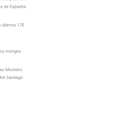
se de Espanha:
s últimos 170
elos monges
 ao Mosteiro
 Até Santiago