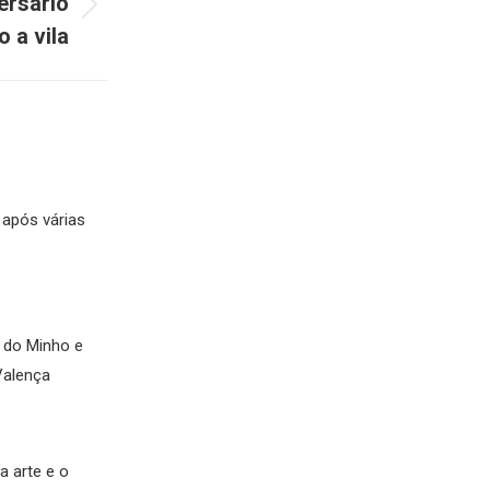
ersário
 a vila
 após várias
s do Minho e
Valença
 arte e o