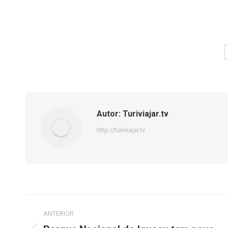
Autor:
Turiviajar.tv
http://turiviajar.tv
Navegação
ANTERIOR
de