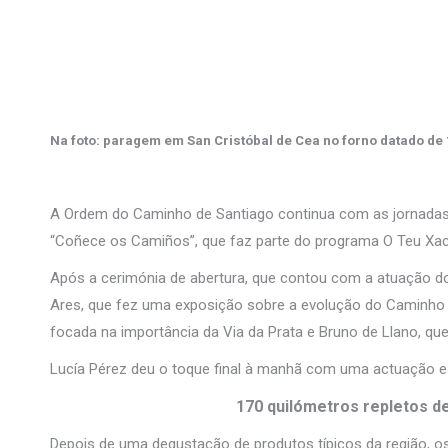
Na foto: paragem em San Cristóbal de Cea no forno datado de
A Ordem do Caminho de Santiago continua com as jornadas
“Coñece os Camiños”, que faz parte do programa O Teu Xaco
Após a cerimónia de abertura, que contou com a atuação do g
Ares, que fez uma exposição sobre a evolução do Caminho 
focada na importância da Via da Prata e Bruno de Llano, qu
Lucía Pérez deu o toque final à manhã com uma actuação e
170 quilómetros repletos de
Depois de uma degustação de produtos típicos da região, os