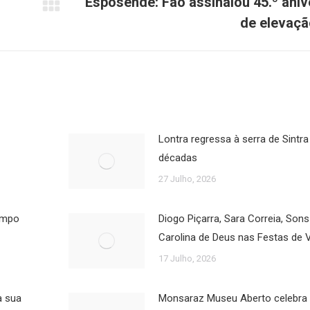
Esposende: Fão assinalou 45.º aniv
Próximo
de elevação
post:
Lontra regressa à serra de Sintra
décadas
27 Julho, 2026
Campo
Diogo Piçarra, Sara Correia, Son
Carolina de Deus nas Festas de 
17 Julho, 2026
a sua
Monsaraz Museu Aberto celebra a