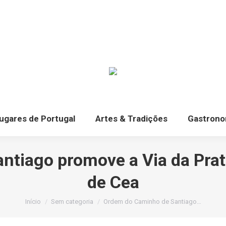
ugares de Portugal
Artes & Tradições
Gastrono
tiago promove a Via da Prat
de Cea
Você está aqui:
Início
Sem categoria
Ordem do Caminho de Santiago…