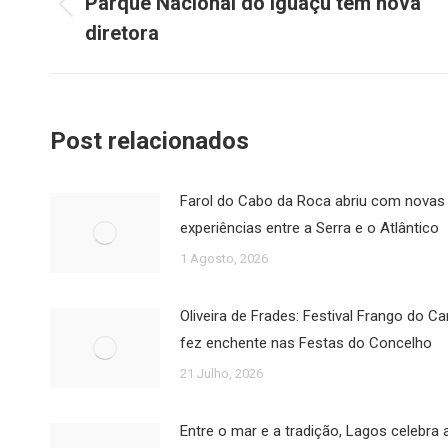
Parque Nacional do Iguaçu tem nova
Post
diretora
post:
anterior:
Post relacionados
Farol do Cabo da Roca abriu com novas
experiências entre a Serra e o Atlântico
1 Agosto, 2026
Oliveira de Frades: Festival Frango do 
fez enchente nas Festas do Concelho
21 Julho, 2026
Entre o mar e a tradição, Lagos celebra 