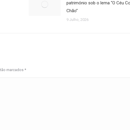
património sob o lema “O Céu 
Chão”
9 Julho, 2026
estão marcados
*