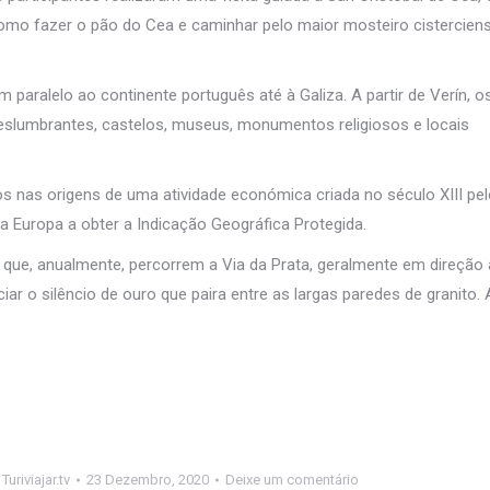
como fazer o pão do Cea e caminhar pelo maior mosteiro cistercien
m paralelo ao continente português até à Galiza. A partir de Verín, o
 deslumbrantes, castelos, museus, monumentos religiosos e locais
os nas origens de uma atividade económica criada no século XIII p
a Europa a obter a Indicação Geográfica Protegida.
 que, anualmente, percorrem a Via da Prata, geralmente em direção
iar o silêncio de ouro que paira entre as largas paredes de granito.
r
Turiviajar.tv
23 Dezembro, 2020
Deixe um comentário